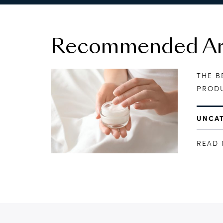
Recommended Art
THE B
PRODU
UNCA
READ