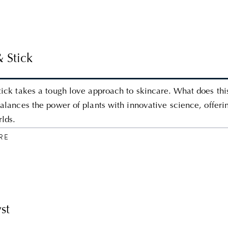
& Stick
tick takes a tough love approach to skincare. What does thi
balances the power of plants with innovative science, offeri
rlds.
RE
st