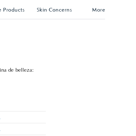
e Products
Skin Concerns
More
ina de belleza:
a
a