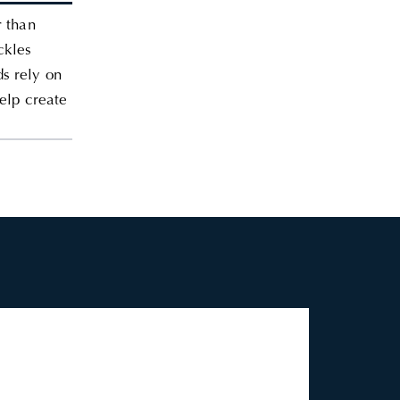
r than
ckles
s rely on
help create